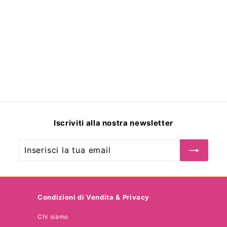
TUTTOTONDO Spritz
Veneziano Esfoliante
Corpo
€
€29
00
2
9
,
0
Iscriviti alla nostra newsletter
0
Inserisci
Iscriviti
la
tua
email
Condizioni di Vendita & Privacy
Chi siamo