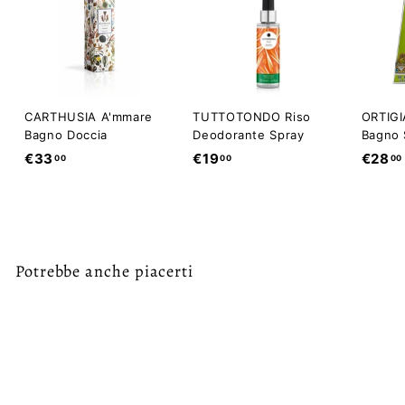
CARTHUSIA A'mmare
TUTTOTONDO Riso
ORTIGI
Bagno Doccia
Deodorante Spray
Bagno 
€
€
€33
€19
€28
00
00
00
3
1
3
9
,
,
0
0
0
0
Potrebbe anche piacerti