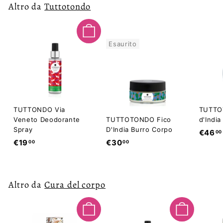
Altro da
Tuttotondo
Aggiungi al carrello
Esaurito
TUTTONDO Via
TUTTO
Veneto Deodorante
TUTTOTONDO Fico
d'India
Spray
D'India Burro Corpo
€46
00
€
€
€19
€30
00
00
1
3
9
0
,
,
Altro da
Cura del corpo
0
0
0
0
Aggiungi al carrello
Aggiungi al carrello