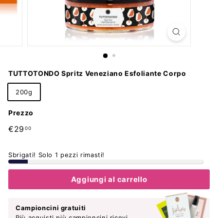
TUTTOTONDO Spritz Veneziano Esfoliante Corpo
200g
Prezzo
Prezzo
€29,00
€29
00
di
listino
Sbrigati! Solo 1 pezzi rimasti!
Aggiungi al carrello
Campioncini gratuiti
Più acquisti più campioncini ricevi