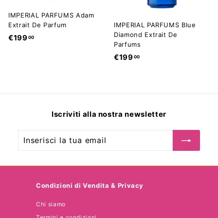
IMPERIAL PARFUMS Adam
Extrait De Parfum
IMPERIAL PARFUMS Blue
Diamond Extrait De
€
€199
00
Parfums
1
€
€199
00
9
1
9
9
,
9
0
,
0
Iscriviti alla nostra newsletter
0
0
Inserisci
Iscriviti
la
tua
email
Condizioni di Vendita & Privacy
Chi siamo
Termini e condizioni