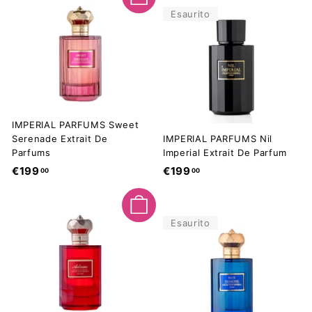
Aggiungi al carrello
9
9
Esaurito
,
,
0
0
0
0
IMPERIAL PARFUMS Sweet
Serenade Extrait De
IMPERIAL PARFUMS Nil
Parfums
Imperial Extrait De Parfum
€
€
€199
€199
00
00
1
1
9
9
Aggiungi al carrello
9
9
Esaurito
,
,
0
0
0
0