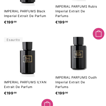
IMPERIAL PARFUMS Rubis
IMPERIAL PARFUMS Black
Imperial Extrait De
Imperial Extrait De Parfum
Parfums
€
€
€199
€199
00
00
1
1
9
9
Aggiungi al carrello
9
9
Esaurito
,
,
0
0
0
0
IMPERIAL PARFUMS Oudh
IMPERIAL PARFUMS ILYAN
Imperial Extrait De
Extrait De Parfum
Parfums
€
€
€199
€199
00
00
1
1
9
9