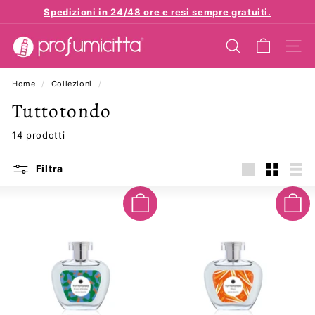
Vai
Spedizioni in 24/48 ore e resi sempre gratuiti.
direttamente
Metti
p
ai
in
contenuti
CERCA
NAVI
r
pausa
presentazione
o
Home
/
Collezioni
/
f
Tuttotondo
u
m
14 prodotti
i
c
Filtra
i
Grande
Piccola
Ele
t
Aggiungi al carrello
Aggiungi al carrello
t
a.
e
u