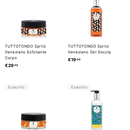
0
0
0
0
TUTTOTONDO Spritz
TUTTOTONDO Spritz
Veneziano Esfoliante
Veneziano Gel Doccia
Corpo
€
€19
00
€
€29
00
1
2
9
9
,
,
0
Esaurito
Esaurito
0
0
0