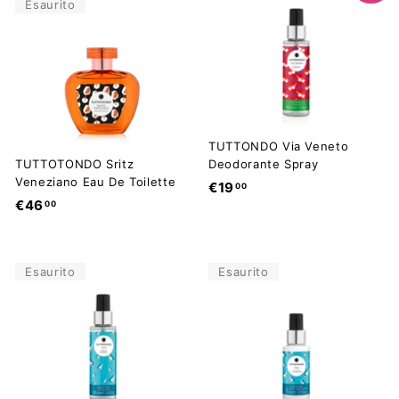
,
0
Esaurito
0
0
0
TUTTONDO Via Veneto
TUTTOTONDO Sritz
Deodorante Spray
Veneziano Eau De Toilette
€
€19
00
€
€46
00
1
4
9
6
,
,
0
Esaurito
Esaurito
0
0
0