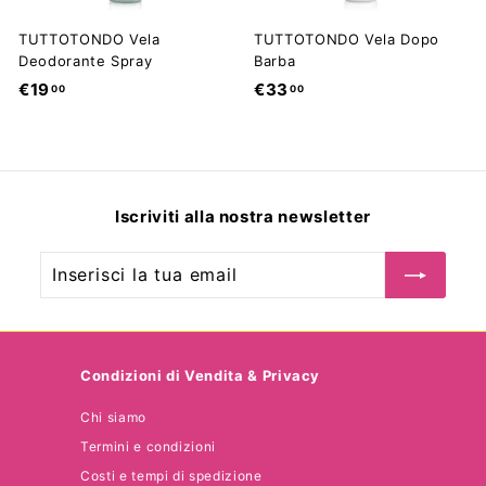
TUTTOTONDO Vela
TUTTOTONDO Vela Dopo
Deodorante Spray
Barba
€
€
€19
€33
00
00
1
3
9
3
,
,
0
0
Iscriviti alla nostra newsletter
0
0
Inserisci
Iscriviti
la
tua
email
Condizioni di Vendita & Privacy
Chi siamo
Termini e condizioni
Costi e tempi di spedizione