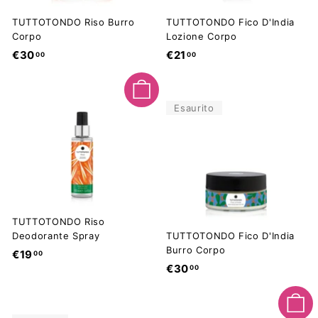
TUTTOTONDO Riso Burro
TUTTOTONDO Fico D'India
Corpo
Lozione Corpo
€
€
€30
€21
00
00
3
2
0
1
Aggiungi al carrello
,
,
Esaurito
0
0
0
0
TUTTOTONDO Riso
Deodorante Spray
TUTTOTONDO Fico D'India
Burro Corpo
€
€19
00
€
€30
00
1
3
9
0
,
Aggiungi al carrello