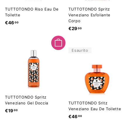
TUTTOTONDO Riso Eau De
TUTTOTONDO Spritz
Toilette
Veneziano Esfoliante
Corpo
€
€46
00
€
€29
00
4
2
6
9
,
Aggiungi al carrello
,
0
Esaurito
0
0
0
TUTTOTONDO Spritz
Veneziano Gel Doccia
TUTTOTONDO Sritz
Veneziano Eau De Toilette
€
€19
00
€
€46
00
1
4
9
6