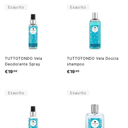
,
,
0
Esaurito
Esaurito
0
0
0
TUTTOTONDO Vela
TUTTOTONDO Vela Doccia
Deodorante Spray
shampoo
€
€
€19
€19
00
00
1
1
9
9
,
,
Esaurito
Esaurito
0
0
0
0