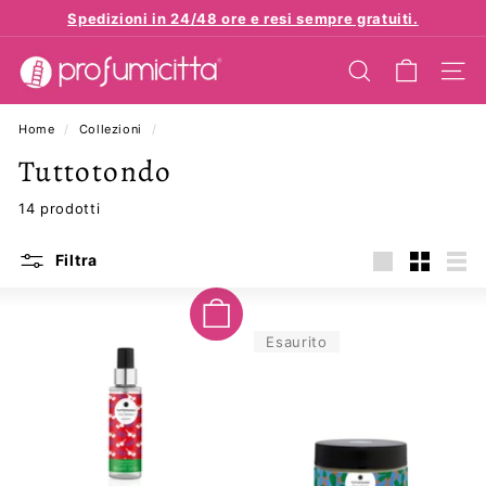
Vai
Spedizioni in 24/48 ore e resi sempre gratuiti.
direttamente
Metti
p
ai
in
contenuti
CERCA
NAVI
r
pausa
presentazione
o
Home
/
Collezioni
/
f
Tuttotondo
u
m
14 prodotti
i
c
Filtra
i
Grande
Piccola
Ele
t
Aggiungi al carrello
t
Esaurito
a.
e
u