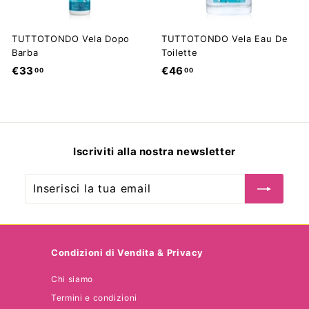
TUTTOTONDO Vela Dopo
TUTTOTONDO Vela Eau De
Barba
Toilette
€
€
€33
€46
00
00
3
4
3
6
,
,
0
0
Iscriviti alla nostra newsletter
0
0
Inserisci
Iscriviti
la
tua
email
Condizioni di Vendita & Privacy
Chi siamo
Termini e condizioni