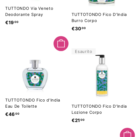
TUTTONDO Via Veneto
Deodorante Spray
TUTTOTONDO Fico D'India
Burro Corpo
€
€19
00
€
€30
00
1
3
9
0
,
Aggiungi al carrello
,
0
Esaurito
0
0
0
TUTTOTONDO Fico d'India
Eau De Toilette
TUTTOTONDO Fico D'India
Lozione Corpo
€
€46
00
€
€21
00
4
2
6
1
,