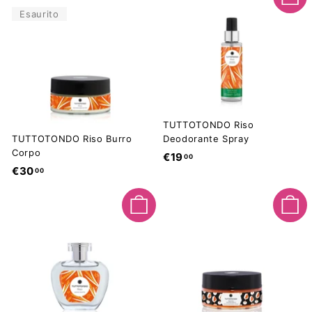
Aggiungi al carrello
,
0
Esaurito
0
0
0
TUTTOTONDO Riso
TUTTOTONDO Riso Burro
Deodorante Spray
Corpo
€
€19
00
€
€30
00
1
3
9
0
,
Aggiungi al carrello
Aggiungi al carrello
,
0
0
0
0