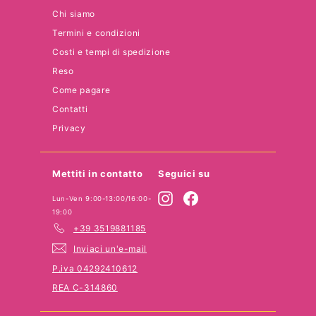
Chi siamo
Termini e condizioni
Costi e tempi di spedizione
Reso
Come pagare
Contatti
Privacy
Mettiti in contatto
Seguici su
Instagram
Facebook
Lun-Ven 9:00-13:00/16:00-
19:00
+39 3519881185
Inviaci un'e-mail
P.iva 04292410612
REA C-314860