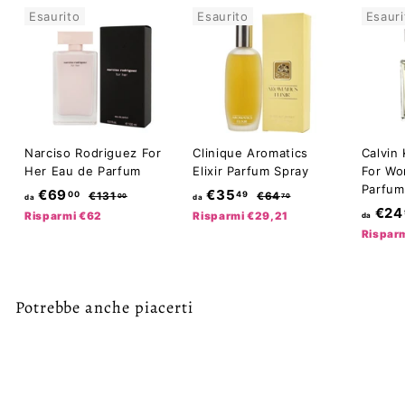
0
Esaurito
Esaurito
Esauri
0
Narciso Rodriguez For
Clinique Aromatics
Calvin 
Her Eau de Parfum
Elixir Parfum Spray
For Wo
Parfum
d
P
d
P
€69
€35
00
49
€
€
€131
€64
00
70
da
da
r
r
€24
1
6
a
a
Risparmi €62
Risparmi €29,21
da
e
3
e
4
Rispar
€
€
1
,
z
z
6
3
,
7
z
z
0
0
9
5
o
o
0
,
d
,
d
Potrebbe anche piacerti
i
i
0
4
l
l
0
9
i
i
s
s
Esaurito
t
t