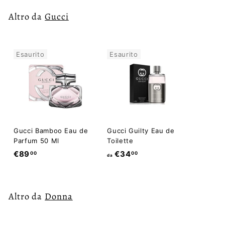
Altro da
Gucci
Esaurito
Esaurito
Gucci Bamboo Eau de
Gucci Guilty Eau de
Parfum 50 Ml
Toilette
€
d
€89
€34
00
00
da
8
a
9
€
,
3
Altro da
Donna
0
4
0
,