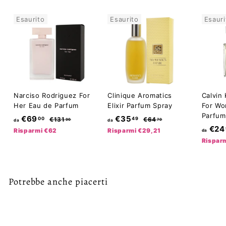
Esaurito
Esaurito
Esauri
Narciso Rodriguez For
Clinique Aromatics
Calvin 
Her Eau de Parfum
Elixir Parfum Spray
For Wo
Parfum
d
P
d
P
€69
€35
00
49
€
€
€131
€64
00
70
da
da
r
r
€24
1
6
a
a
Risparmi €62
Risparmi €29,21
da
e
3
e
4
Rispar
€
€
1
,
z
z
6
3
,
7
z
z
0
0
9
5
o
o
0
,
d
,
d
Potrebbe anche piacerti
i
i
0
4
l
l
0
9
i
i
s
s
Esaurito