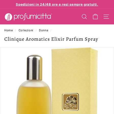
Vai
Spedizioni in 24/48 ore e resi sempre gratuiti.
direttamente
Metti
p
ai
in
contenuti
CERCA
NAVI
r
pausa
presentazione
o
Home
/
Collezioni
/
Donna
/
f
Clinique Aromatics Elixir Parfum Spray
u
m
i
c
i
t
t
a.
e
u