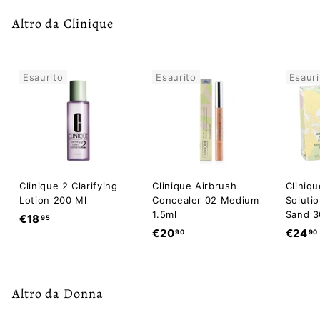
Altro da
Clinique
Esaurito
Esaurito
Esauri
Clinique 2 Clarifying
Clinique Airbrush
Cliniq
Lotion 200 Ml
Concealer 02 Medium
Soluti
1.5ml
Sand 3
€
€18
95
€
€20
€24
90
90
1
2
8
0
,
,
9
Altro da
Donna
9
5
0