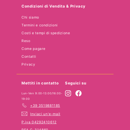
o
Condizioni di Vendita & Privacy
Chi siamo
Termini e condizioni
Costi e tempi di spedizione
Reso
Come pagare
Contatti
Privacy
Mettiti in contatto
Seguici su
Instagram
Facebook
Lun-Ven 9:00-13:00/16:00-
19:00
+39 3519881185
Inviaci un'e-mail
P.iva 04292410612
REA C-314860