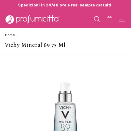
Vai
Spedizioni in 24/48 ore e resi sempre gratuiti.
direttamente
Metti
p
ai
in
contenuti
CERCA
NAVI
r
pausa
presentazione
o
Home
/
f
Vichy Mineral 89 75 Ml
u
m
i
c
i
t
t
a.
e
u