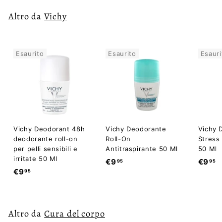
Altro da
Vichy
Esaurito
Esaurito
Esauri
Vichy Deodorant 48h
Vichy Deodorante
Vichy 
deodorante roll-on
Roll-On
Stress 
per pelli sensibili e
Antitraspirante 50 Ml
50 Ml
irritate 50 Ml
€
€
€9
€9
95
95
€
€9
95
9
9
9
,
,
,
9
9
9
5
5
Altro da
Cura del corpo
5