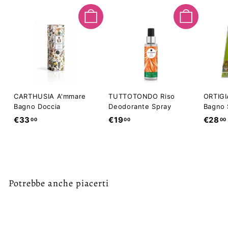
Aggiungi al carrello
Aggiungi al carrello
CARTHUSIA A'mmare
TUTTOTONDO Riso
ORTIGI
Bagno Doccia
Deodorante Spray
Bagno 
€
€
€33
€19
€28
00
00
00
3
1
3
9
,
,
0
0
0
0
Potrebbe anche piacerti
Esaurito