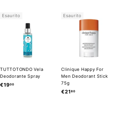
Esaurito
Esaurito
TUTTOTONDO Vela
Clinique Happy For
Deodorante Spray
Men Deodorant Stick
75g
€
€19
00
€
€21
80
1
2
9
1
,
,
0
8
0