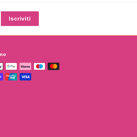
Iscriviti
amo