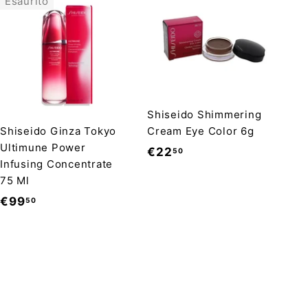
Esaurito
A
g
g
i
u
n
g
Shiseido Shimmering
i
Shiseido Ginza Tokyo
Cream Eye Color 6g
a
l
Ultimune Power
€
€22
50
c
Infusing Concentrate
a
2
r
75 Ml
2
r
€
€99
50
e
,
l
9
5
l
9
o
0
,
5
0