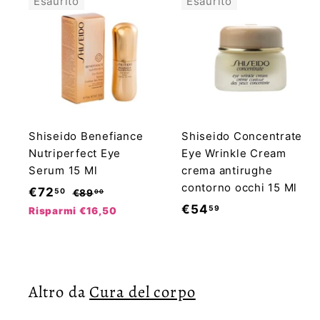
Esaurito
Esaurito
Shiseido Benefiance
Shiseido Concentrate
Nutriperfect Eye
Eye Wrinkle Cream
Serum 15 Ml
crema antirughe
contorno occhi 15 Ml
P
P
€
€72
50
€
€89
00
r
r
8
€
€54
59
7
Risparmi €16,50
9
e
e
5
2
,
z
z
4
,
0
z
z
,
5
0
o
o
5
Altro da
0
Cura del corpo
s
d
9
c
i