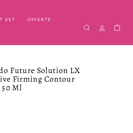
T SET
OFFERTE
CERCA
ACCOUNT
CARR
do Future Solution LX
ive Firming Contour
 50 Ml