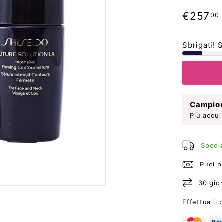
Prezzo
€257
00
di
listino
Sbrigati! 
Campion
Più acqui
Spediz
Puoi p
30 gior
Effettua il