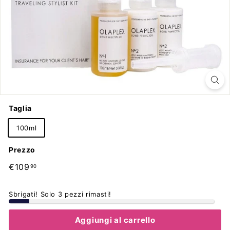
Taglia
100ml
Prezzo
Prezzo
€109,90
€109
90
di
listino
Sbrigati! Solo 3 pezzi rimasti!
Aggiungi al carrello