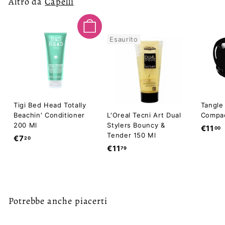
Altro da
Capelli
1
0
0
Aggiungi al carrello
Esaurito
Tigi Bed Head Totally
Tangle
Beachin' Conditioner
L'Oreal Tecni Art Dual
Compac
200 Ml
Stylers Bouncy &
€11
00
Tender 150 Ml
€
€7
20
1
€
€11
79
7
1
1
,
,
1
2
,
0
7
Potrebbe anche piacerti
9