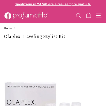
Vai
Spedizioni in 24/48 ore e resi sempre gratuiti.
direttamente
Metti
p
ai
in
contenuti
CERCA
NAVI
r
pausa
presentazione
o
Home
/
f
Olaplex Traveling Stylist Kit
u
m
i
c
i
t
t
a.
e
u