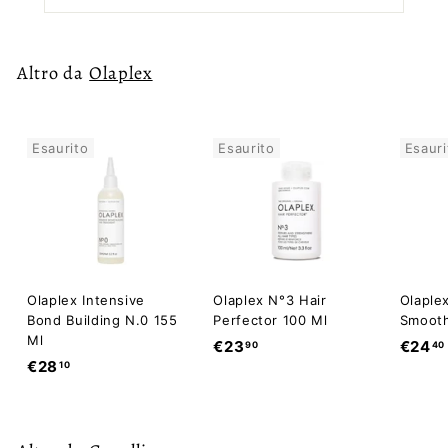
Altro da
Olaplex
Esaurito
Esaurito
Esauri
Olaplex Intensive
Olaplex N°3 Hair
Olaple
Bond Building N.0 155
Perfector 100 Ml
Smooth
Ml
€
€23
€24
90
40
€
€28
10
2
2
3
8
,
,
9