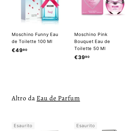
Moschino Funny Eau
Moschino Pink
de Toilette 100 Ml
Bouquet Eau de
Toilette 50 Ml
€
€49
90
€
€39
90
4
3
9
9
,
,
9
9
0
Altro da
Eau de Parfum
0
Esaurito
Esaurito