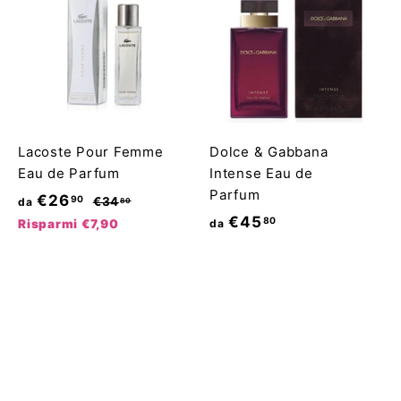
a
t
t
i
o
n
o
Lacoste Pour Femme
Dolce & Gabbana
Eau de Parfum
Intense Eau de
Parfum
P
d
€26
90
€
€34
da
80
r
3
d
€45
80
a
Risparmi €7,90
da
4
e
a
€
,
z
€
2
8
z
4
6
0
o
5
,
d
,
9
i
8
0
l
0
i