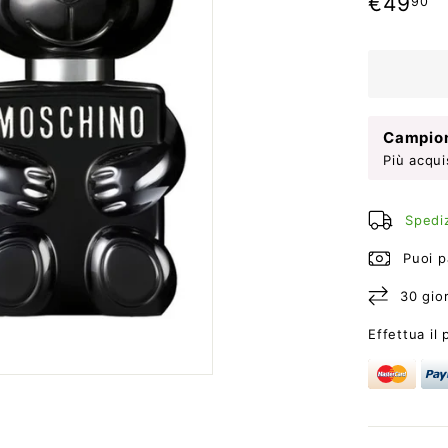
€
€49
90
di
listino
Campion
Più acqui
Spediz
Puoi p
30 gior
Effettua il