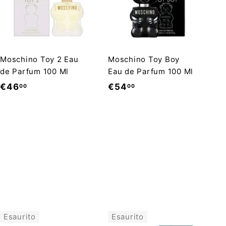
Moschino Toy 2 Eau
Moschino Toy Boy
de Parfum 100 Ml
Eau de Parfum 100 Ml
€
€
€46
€54
00
00
4
5
6
4
,
,
0
0
0
0
Esaurito
Esaurito