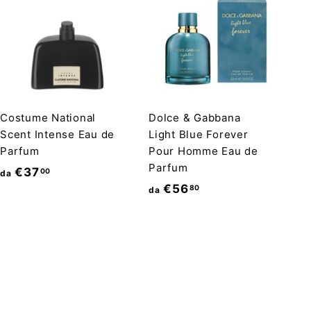
Costume National
Dolce & Gabbana
Scent Intense Eau de
Light Blue Forever
Parfum
Pour Homme Eau de
Parfum
d
€37
00
da
d
€56
80
a
da
a
€
€
3
5
7
6
,
,
0
8
0