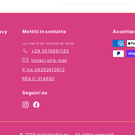
tua
email
vacy
Mettiti in contatto
Accetti
Lun-Ven 9:00-13:00/16:00-19:00
+39 3519881185
Inviaci un'e-mail
P.iva 04292410612
REA C-314860
Seguici su
Instagram
Facebook
© 2026 profumicitta.eu
All rights reserved.