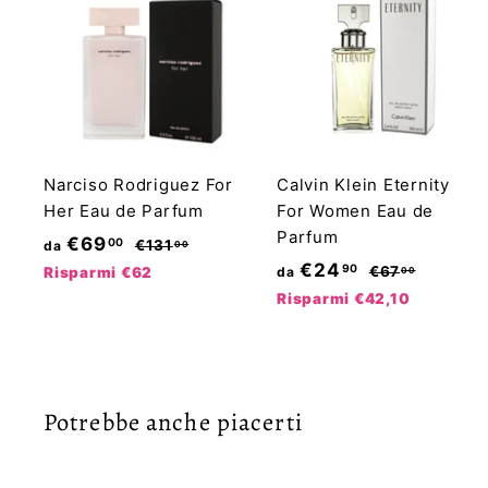
Narciso Rodriguez For
Calvin Klein Eternity
Her Eau de Parfum
For Women Eau de
Parfum
P
d
€69
00
€
€131
da
00
r
P
1
d
€24
90
a
€
€67
Risparmi €62
da
00
3
e
r
6
a
Risparmi €42,10
€
1
7
z
e
€
6
,
,
z
z
2
9
0
0
o
z
0
4
0
,
d
o
Potrebbe anche piacerti
,
0
i
d
9
0
l
i
0
i
l