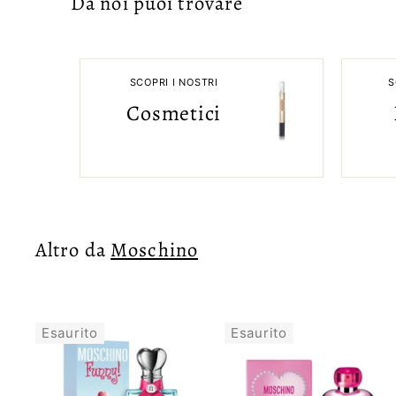
Da noi puoi trovare
SCOPRI I NOSTRI
S
Cosmetici
Altro da
Moschino
Esaurito
Esaurito