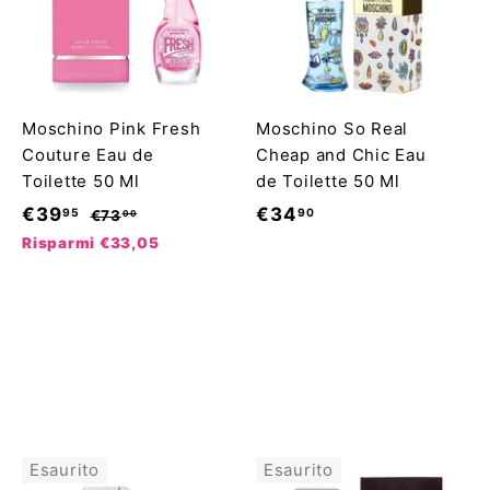
Moschino Pink Fresh
Moschino So Real
Couture Eau de
Cheap and Chic Eau
Toilette 50 Ml
de Toilette 50 Ml
P
P
€
€
€39
€34
95
90
€
€73
00
r
r
7
3
3
Risparmi €33,05
3
e
e
9
4
,
z
z
,
,
0
z
z
9
0
9
o
o
5
0
s
d
c
i
o
l
n
i
Esaurito
Esaurito
t
s