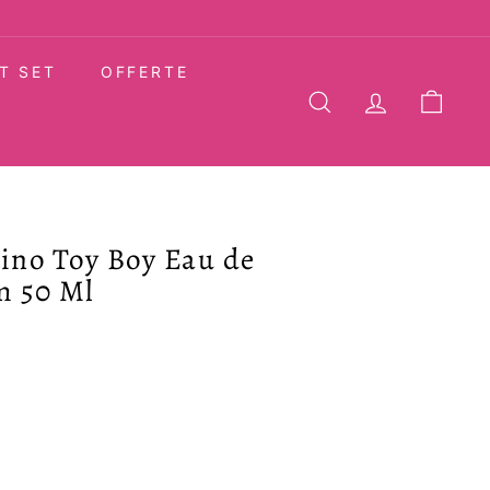
T SET
OFFERTE
CERCA
ACCOUNT
CARR
ino Toy Boy Eau de
m 50 Ml