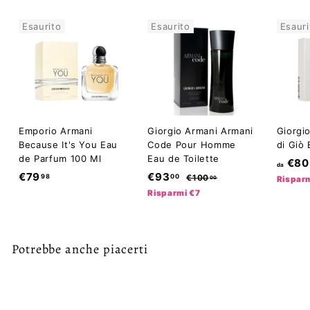
Esaurito
Esaurito
Esauri
Emporio Armani
Giorgio Armani Armani
Giorgi
Because It's You Eau
Code Pour Homme
di Giò 
de Parfum 100 Ml
Eau de Toilette
€80
da
€
P
€
P
€79
€93
98
00
€
€100
00
Rispar
r
r
1
7
9
Risparmi €7
e
e
0
9
3
0
z
z
,
,
,
z
z
0
9
0
o
o
Potrebbe anche piacerti
0
8
s
0
d
c
i
o
l
n
i
Esaurito