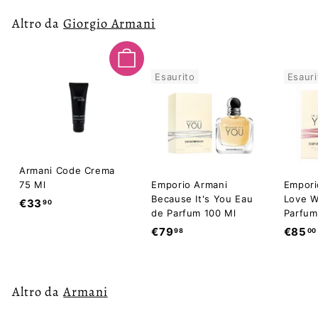
Altro da
Giorgio Armani
Aggiungi al carrello
Esaurito
Esauri
Armani Code Crema
75 Ml
Emporio Armani
Empori
Because It's You Eau
Love W
€
€33
90
de Parfum 100 Ml
Parfum
3
€
€79
€85
98
00
3
7
,
9
9
,
0
Altro da
Armani
9
8