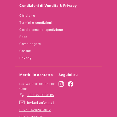
o
Condizioni di Vendita & Privacy
Chi siamo
Termini e condizioni
Costi e tempi di spedizione
Reso
Come pagare
Contatti
Privacy
Mettiti in contatto
Seguici su
Instagram
Facebook
Lun-Ven 9:00-13:00/16:00-
19:00
+39 3519881185
Inviaci un'e-mail
P.iva 04292410612
REA C-314860