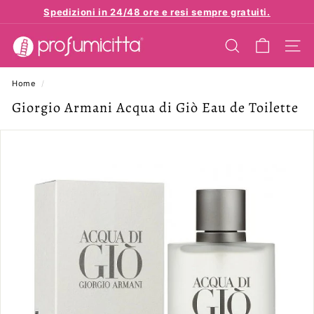
Vai
Spedizioni in 24/48 ore e resi sempre gratuiti.
direttamente
Metti
p
ai
in
contenuti
CERCA
NAVI
r
pausa
presentazione
o
Home
/
f
Giorgio Armani Acqua di Giò Eau de Toilette
u
m
i
c
i
t
t
a.
e
u