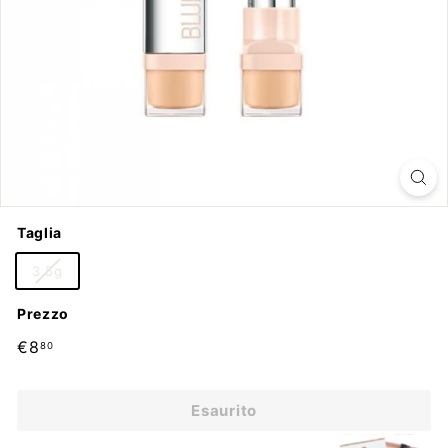
Taglia
3.5g
Prezzo
Prezzo
€8,80
€8
80
di
listino
Esaurito