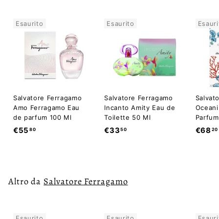
Esaurito
Esaurito
Esauri
Salvatore Ferragamo
Salvatore Ferragamo
Salvat
Amo Ferragamo Eau
Incanto Amity Eau de
Oceani
de parfum 100 Ml
Toilette 50 Ml
Parfum
€
€
€55
€33
€68
80
50
20
5
3
5
3
,
,
8
5
Altro da
Salvatore Ferragamo
0
0
Esaurito
Esaurito
Esauri