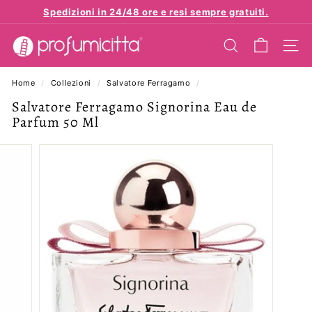
Vai
Spedizioni in 24/48 ore e resi sempre gratuiti.
direttamente
Metti
p
ai
in
contenuti
CERCA
NAVI
r
pausa
presentazione
o
Home
/
Collezioni
/
Salvatore Ferragamo
/
f
Salvatore Ferragamo Signorina Eau de
u
Parfum 50 Ml
m
i
c
i
t
t
a.
e
u