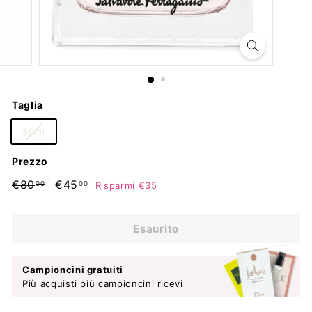
Taglia
50ml
Prezzo
Prezzo
€80,00
Prezzo
€45,00
€80
€45
Risparmi €35
00
00
di
scontato
listino
Esaurito
Campioncini gratuiti
Più acquisti più campioncini ricevi