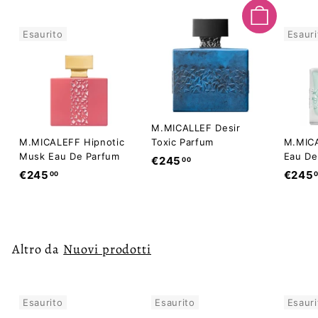
Aggiungi al carrello
Esaurito
Esauri
M.MICALLEF Desir
M.MICALEFF Hipnotic
Toxic Parfum
M.MICA
Musk Eau De Parfum
Eau De
€
€245
00
€
€245
€245
00
2
2
4
4
5
5
,
,
0
Altro da
Nuovi prodotti
0
0
0
Esaurito
Esaurito
Esauri