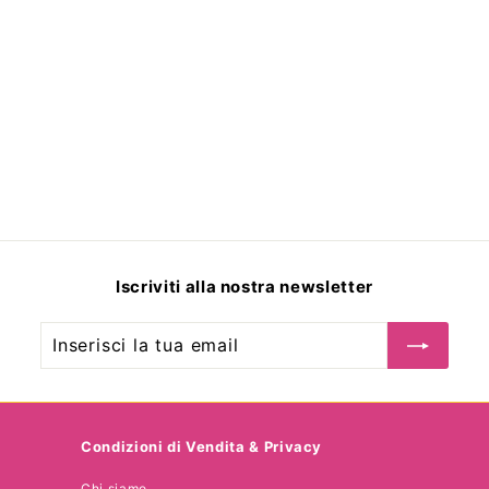
M.Micallef Secret Of
Love Royal Blue Eau
De Parfum
€
€345
00
3
4
5
,
Iscriviti alla nostra newsletter
0
0
Inserisci
Iscriviti
la
tua
email
Condizioni di Vendita & Privacy
Chi siamo