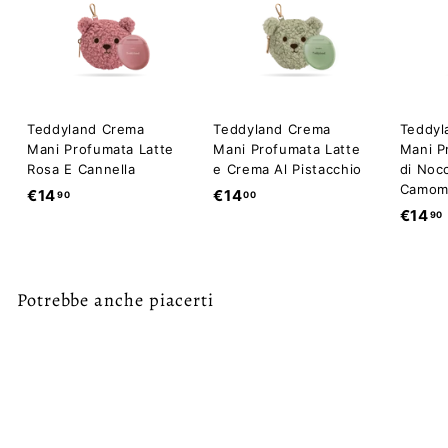
Teddyland Crema
Teddyland Crema
Teddyl
Mani Profumata Latte
Mani Profumata Latte
Mani P
Rosa E Cannella
e Crema Al Pistacchio
di Nocc
Camomi
€
€
€14
€14
90
00
€14
90
1
1
4
4
,
,
,
9
0
Potrebbe anche piacerti
0
0
Esaurito