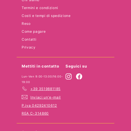
Termini e condizioni
Costi e tempi di spedizione
Reso
Come pagare
Contatti
Privacy
Mettiti in contatto
Seguici su
Instagram
Facebook
Lun-Ven 9:00-13:00/16:00-
19:00
+39 3519881185
Inviaci un'e-mail
P.iva 04292410612
REA C-314860