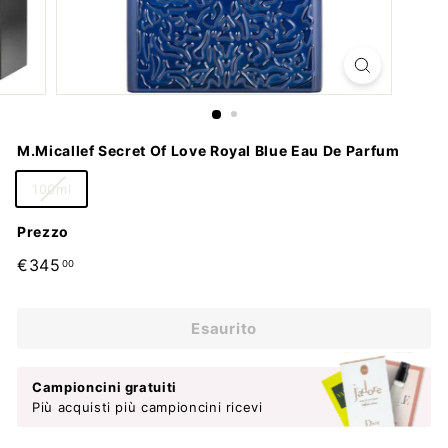
M.Micallef Secret Of Love Royal Blue Eau De Parfum
100ml
Prezzo
Prezzo
€345,00
€345
00
di
listino
Esaurito
Campioncini gratuiti
Più acquisti più campioncini ricevi