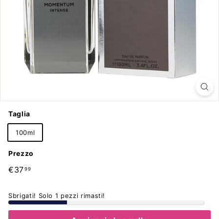
Taglia
100ml
Prezzo
Prezzo
€37,99
€37
99
di
listino
Sbrigati! Solo 1 pezzi rimasti!