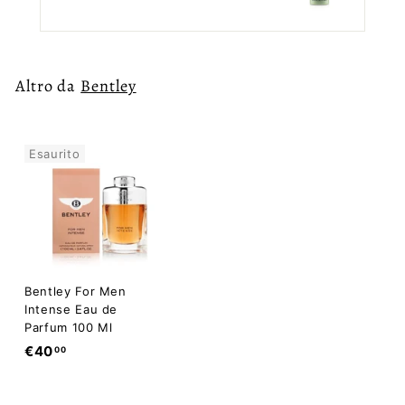
Altro da
Bentley
Esaurito
Bentley For Men
Intense Eau de
Parfum 100 Ml
€
€40
00
4
0