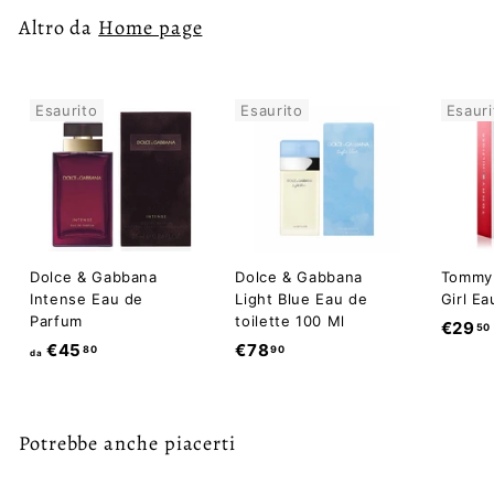
,
Altro da
Home page
0
0
Esaurito
Esaurito
Esauri
Dolce & Gabbana
Dolce & Gabbana
Tommy 
Intense Eau de
Light Blue Eau de
Girl Ea
Parfum
toilette 100 Ml
€29
50
d
€
€45
€78
80
90
da
a
7
€
8
4
,
Potrebbe anche piacerti
5
9
,
0