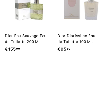
Dior Eau Sauvage Eau
Dior Diorissimo Eau
de Toilette 200 Ml
de Toilette 100 ML
€
€
€155
€95
90
30
1
9
5
5
5
,
,
3
9
0
0