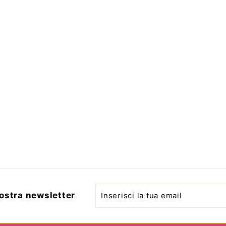
Inserisci
Iscriviti
 nostra newsletter
la
tua