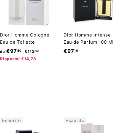
Dior Homme Cologne
Dior Homme Intense
Eau de Toilette
Eau de Parfum 100 Ml
P
d
€
€97
€97
80
10
€
€112
da
53
r
1
a
9
Risparmi €14,73
1
e
€
7
2
z
9
,
,
z
7
5
1
o
3
,
0
d
8
i
0
l
i
Esaurito
Esaurito
s
t