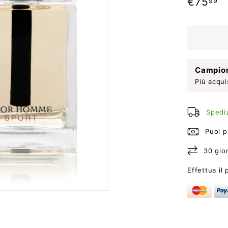
€
€75
99
di
listino
Campion
Più acqui
Spediz
Puoi p
30 gior
Effettua il