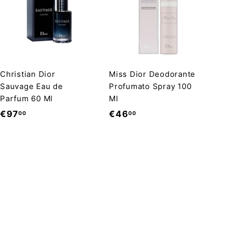
i
n
o
Christian Dior
Miss Dior Deodorante
Sauvage Eau de
Profumato Spray 100
Parfum 60 Ml
Ml
€
€
€97
€46
00
00
9
4
7
6
,
,
0
0
0
0