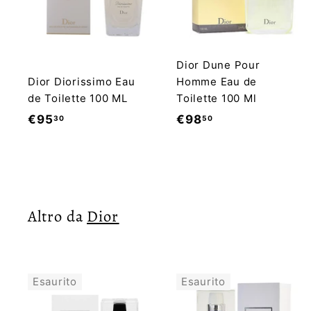
g
g
i
u
n
g
Dior Dune Pour
i
Dior Diorissimo Eau
Homme Eau de
a
l
de Toilette 100 ML
Toilette 100 Ml
c
€
€
€95
€98
a
30
50
r
9
9
r
e
5
8
l
,
,
l
o
3
5
Altro da
0
Dior
0
Esaurito
Esaurito