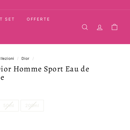
T SET
OFFERTE
CERCA
ACCOUNT
CARR
llezioni
/
Dior
/
Dior Homme Sport Eau de
te
50ml
200ml