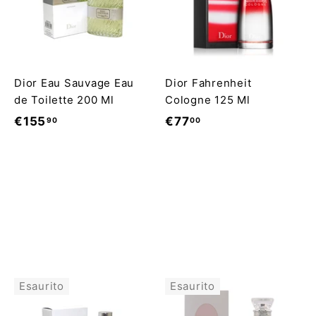
Dior Eau Sauvage Eau
Dior Fahrenheit
de Toilette 200 Ml
Cologne 125 Ml
€
€
€155
€77
90
00
1
7
5
7
5
,
,
0
9
0
0
Esaurito
Esaurito