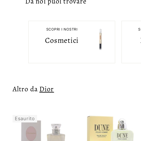
Da noi puoi trovare
SCOPRI I NOSTRI
S
Cosmetici
Altro da
Dior
Esaurito
A