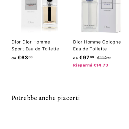
Dior Dior Homme
Dior Homme Cologne
Sport Eau de Toilette
Eau de Toilette
P
d
d
€63
€97
00
80
€
€112
da
da
53
r
1
a
a
Risparmi €14,73
1
e
€
€
2
z
6
9
,
z
3
7
5
o
3
Potrebbe anche piacerti
,
,
d
0
8
i
0
0
l
i
Esaurito
s